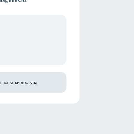
nfo@tnmk.ru
.
 попытки доступа.