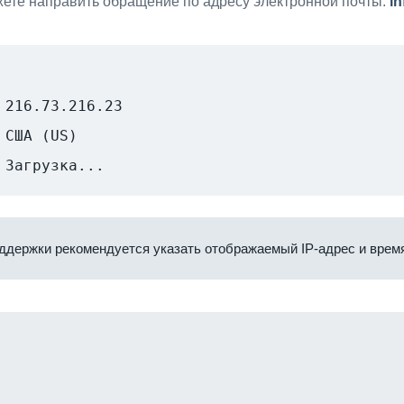
ете направить обращение по адресу электронной почты:
i
216.73.216.23
США (US)
Загрузка...
ддержки рекомендуется указать отображаемый IP-адрес и время