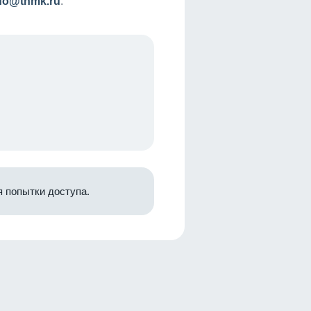
nfo@tnmk.ru
.
 попытки доступа.