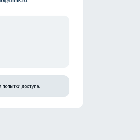
nfo@tnmk.ru
.
 попытки доступа.