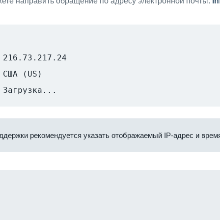
ете направить обращение по адресу электронной почты:
i
216.73.217.24
США (US)
Загрузка...
ддержки рекомендуется указать отображаемый IP-адрес и время