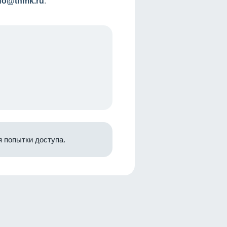
nfo@tnmk.ru
.
 попытки доступа.