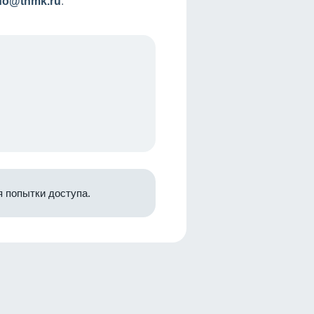
nfo@tnmk.ru
.
 попытки доступа.